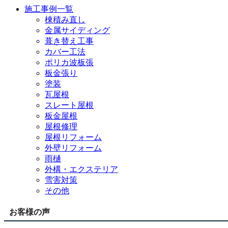
施工事例一覧
棟積み直し
金属サイディング
葺き替え工事
カバー工法
ポリカ波板張
板金張り
塗装
瓦屋根
スレート屋根
板金屋根
屋根修理
屋根リフォーム
外壁リフォーム
雨樋
外構・エクステリア
雪害対策
その他
お客様の声